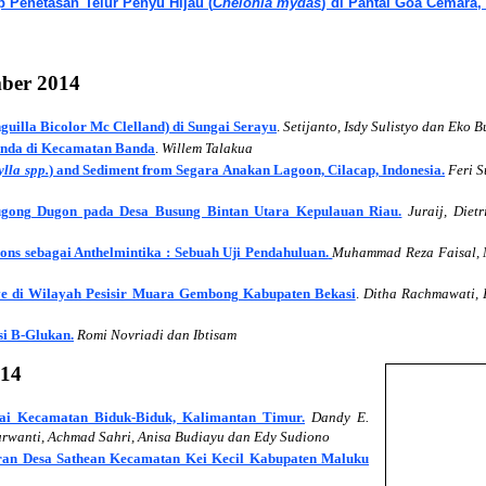
p Penetasan Telur Penyu Hijau (
Chelonia mydas
) di Pantai Goa Cemara,
ber 2014
uilla Bicolor Mc Clelland) di Sungai Serayu
.
Setijanto, Isdy Sulistyo dan Eko 
anda di Kecamatan Banda
.
Willem Talakua
ylla spp.
) and Sediment from Segara Anakan Lagoon, Cilacap, Indonesia.
Feri S
ong Dugon pada Desa Busung Bintan Utara Kepulauan Riau.
Juraij, Diet
ons sebagai Anthelmintika : Sebuah Uji Pendahuluan.
Muhammad Reza Faisal, 
ve di Wilayah Pesisir Muara Gembong Kabupaten Bekasi
.
Ditha Rachmawati, 
si Β-Glukan.
Romi Novriadi dan Ibtisam
014
tai Kecamatan Biduk-Biduk, Kalimantan Timur.
Dandy E.
Purwanti, Achmad Sahri, Anisa Budiayu dan Edy Sudiono
ran Desa Sathean Kecamatan Kei Kecil Kabupaten Maluku