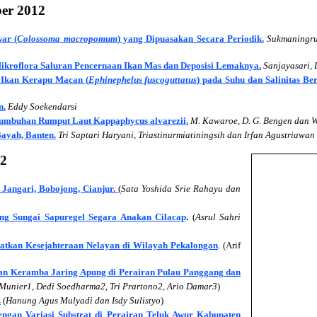
er 2012
ar (
Colossoma macropomum
) yang Dipuasakan Secara Periodik.
Sukmaningrum
 Mikroflora Saluran Pencernaan Ikan Mas dan Deposisi Lemaknya.
Sanjayasari, 
 Ikan Kerapu Macan (
Ephinephelus fuscoguttatus
) pada Suhu dan Salinitas Be
n.
Eddy Soekendarsi
tumbuhan Rumput Laut Kappaphycus alvarezii.
M. Kawaroe, D. G. Bengen dan W.
ayah, Banten.
Tri Saptari Haryani, Triastinurmiatiningsih dan Irfan Agustriawan
12
angari, Bobojong, Cianjur.
(
Sata Yoshida Srie Rahayu dan
ng Sungai Sapuregel Segara Anakan Cilacap
.
(
Asrul Sahri
atkan Kesejahteraan Nelayan di Wilayah Pekalongan
. (Arif
tan Keramba Jaring Apung di Perairan Pulau Panggang dan
unier1, Dedi Soedharma2, Tri Prartono2, Ario Damar3
)
.
(
Hanung Agus Mulyadi dan Isdy Sulistyo
)
engan Variasi Substrat di Perairan Teluk Awur Kabupaten