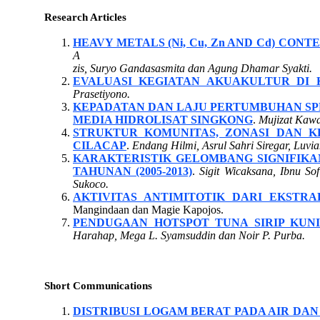
Research Articles
HEAVY METALS (Ni, Cu, Zn AND Cd) CONT
A
zis, Suryo Gandasasmita dan Agung Dhamar Syakti.
EVALUASI KEGIATAN AKUAKULTUR DI 
Prasetiyono.
KEPADATAN DAN LAJU PERTUMBUHAN SPES
MEDIA HIDROLISAT SINGKONG
.
Mujizat Kawa
STRUKTUR KOMUNITAS, ZONASI DAN 
CILACAP
.
Endang Hilmi, Asrul Sahri Siregar, Luv
KARAKTERISTIK GELOMBANG SIGNIFIKA
TAHUNAN (2005-2013)
.
Sigit Wicaksana, Ibnu S
Sukoco.
AKTIVITAS ANTIMITOTIK DARI EKSTR
Mangindaan dan Magie Kapojos.
PENDUGAAN HOTSPOT TUNA SIRIP KUNI
Harahap, Mega L. Syamsuddin dan Noir P. Purba.
Short Communications
DISTRIBUSI LOGAM BERAT PADA AIR DA