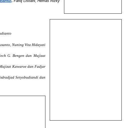
 Bantul
.
Fafiq Listiani, Hemas Rizky
Budianto
usanto, Nuning Vita Hidayati
riech G. Bengen dan Mujizat
Mujizat Kawaroe dan Fadjar
Isdradjad Setyobudiandi dan