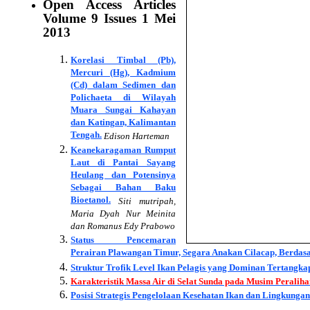
Open Access Articles
Volume
9
Issues
1 Mei
2013
Korelasi Timbal (Pb),
Mercuri (Hg), Kadmium
(Cd) dalam Sedimen dan
Polichaeta di Wilayah
Muara Sungai Kahayan
dan Katingan, Kalimantan
Tengah.
Edison Harteman
Keanekaragaman Rumput
Laut di Pantai Sayang
Heulang dan Potensinya
Sebagai Bahan Baku
Bioetanol.
Siti mutripah,
Maria Dyah Nur Meinita
dan Romanus Edy Prabowo
Status Pencemaran
Perairan Plawangan Timur, Segara Anakan Cilacap, Berda
Struktur Trofik Level Ikan Pelagis yang Dominan Tertangk
Karakteristik Massa Air di Selat Sunda pada Musim Peralih
Posisi Strategis Pengelolaan Kesehatan Ikan dan Lingkung