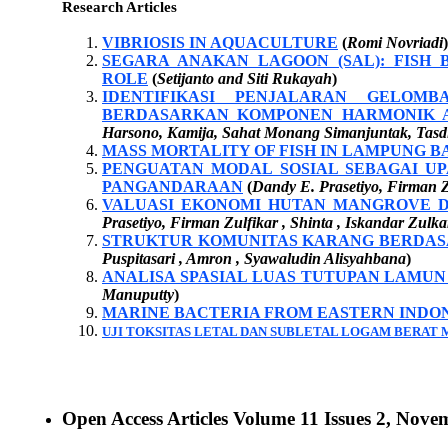
Research Articles
VIBRIOSIS IN AQUACULTURE
(
Romi Novriadi
)
SEGARA ANAKAN LAGOON (SAL): FISH
ROLE
(
Setijanto and Siti Rukayah
)
IDENTIFIKASI PENJALARAN GELO
BERDASARKAN KOMPONEN HARMONIK 
Harsono, Kamija, Sahat Monang Simanjuntak, Tasd
MASS MORTALITY OF FISH IN LAMPUNG BA
PENGUATAN MODAL SOSIAL SEBAGAI U
PANGANDARAAN
(
Dandy E. Prasetiyo, Firman Z
VALUASI EKONOMI HUTAN MANGROVE DI
Prasetiyo, Firman Zulfikar , Shinta , Iskandar Zulk
STRUKTUR KOMUNITAS KARANG BERDASA
Puspitasari , Amron , Syawaludin Alisyahbana
)
ANALISA SPASIAL LUAS TUTUPAN LAMUN
Manuputty
)
MARINE BACTERIA FROM EASTERN INDON
UJI TOKSITAS LETAL DAN SUBLETAL LOGAM BERAT M
Open Access Articles Volume 11 Issues 2, Nov