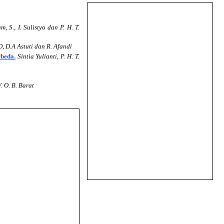
, S., I. Sulistyo dan P. H. T.
D, D.A Astuti dan R. Afandi
rbeda.
Sintia Yulianti, P. H. T.
 O. B. Barat