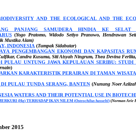
 BIODIVERSITY AND THE ECOLOGICAL AND THE EC
MBANG PANJANG SAMUDERA HINDIA KE SELAT
ARUS
(
Yogo Pratomo, Widodo Setiyo Pranowo, Hendrawan Seti
ik Mustika Alam)
Y, INDONESIA
(
Tumpak Sidabutar
)
PAYA PENGEMBANGAN EKONOMI DAN KAPASITAS RU
ulfikar, Candra Kusuma, Siti Aisyah Ningrum, Thea Devina Ferlita
 PULAU UNTUNG JAWA KEPULAUAN SERIBU: STUDI
arnain
)
RKAN KARAKTERISTIK PERAIRAN DI TAMAN WISATA
 DI PULAU TUNDA SERANG, BANTEN
(
Nunung Noer Aziizah 
ESIA WATERS AND THEIR POTENTIAL USE IN BIOTEC
ERKURI (Hg) TERHADAP IKAN NILEM (
Osteochilus hasselti
)
(
Norman Arie P
ember 2015