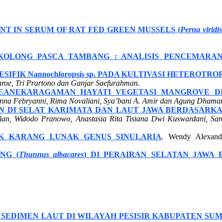
ENT IN SERUM OF RAT FED GREEN MUSSELS (
Perna viridis
KOLONG PASCA TAMBANG : ANALISIS PENCEMARA
IFIK Nannochloropsis sp. PADA KULTIVASI HETEROT
roe, Tri Prartono dan Ganjar Saefurahman.
KEANEKARAGAMAN HAYATI VEGETASI MANGROVE D
ianna Febryanni, Rima Novaliani, Sya’bani A. Amir dan Agung Dhamar
N DI SELAT KARIMATA DAN LAUT JAWA BERDASARKA
ofian, Widodo Pranowo, Anastasia Rita Tisiana Dwi Kuswardani, S
AK KARANG LUNAK GENUS SINULARIA
. Wendy Alexand
NG (
Thunnus albacares
) DI PERAIRAN SELATAN JAWA 
N SEDIMEN LAUT DI WILAYAH PESISIR KABUPATEN SU