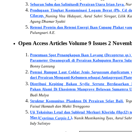
Sebaran Suhu dan Salinitasdi Perairan Utara Irian Jaya.
Nur
Pendugaan Tingkat Kontaminasi Logam Berat (Pb, Cd da
Cilacap.
Nuning Vita Hidayati, Asrul Sahri Siregar, Lilik K
Agung Dhamar Syakti
Retensi Protein dan Retensi Energi Ikan Cupang Plakat y
Pulungsari A.E.
Open Access Articles Volume
9
Issues
2 Novemb
Penentuan Spot Penangkapan Ikan Layang (
Decapterus sp.
)
Parameter Oseanografi di Perairan Kabupaten Barru Sulaw
Bonny Lantang
Potensi Rumput Laut Coklat Jenis
Sargassum duplicatum
y
dari Perairan Menganti-Kebumen sebagai Antiagregasi Platel
Distribusi Kepiting Bakau
Scylla Serrata
Berdasarkan K
Pakan Alami Di Ekosistem Mangrove Belawan Sumatera U
Budi Mulya
Struktur Komunitas Plankton Di Perairan Selat Bali.
Teg
Faisal Hamzah dan Mukti Trenggono
Uji Toksisitas Letal dan Subletal Merkuri Klorida (Hgcl2) 
Mas (
).
Cyprinus Carpio L.
Nanik Mustikaning Tyas, Asrul Sahr
Isdy Sulistyo