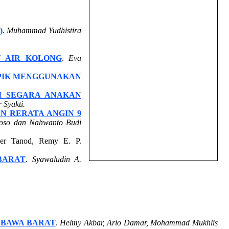
)
.
Muhammad Yudhistira
N AIR KOLONG
.
Eva
ROPIK MENGGUNAKAN
I SEGARA ANAKAN
 Syakti.
N RERATA ANGIN 9
aroso dan Nahwanto Budi
er Tanod, Remy E. P.
BARAT
.
Syawaludin A.
MBAWA BARAT
.
Helmy Akbar, Ario Damar, Mohammad Mukhlis