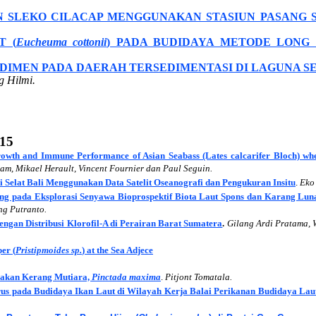
AN SLEKO CILACAP MENGGUNAKAN STASIUN PASANG 
T (
Eucheuma cottonii
) PADA BUDIDAYA METODE LONG 
SEDIMEN PADA DAERAH TERSEDIMENTASI DI LAGUNA 
 Hilmi.
15
 Growth and Immune Performance of Asian Seabass (Lates calcarifer Bloch) w
am, Mikael Herault, Vincent Fournier dan Paul Seguin.
i Selat Bali Menggunakan Data Satelit Oseanografi dan Pengukuran Insitu
.
Eko 
ing pada Eksplorasi Senyawa Bioprospektif Biota Laut Spons dan Karang Lun
g Putranto.
ngan Distribusi Klorofil-A di Perairan Barat Sumatera
.
Gilang Ardi Pratama, 
er (
Pristipmoides sp.
) at the Sea Adjece
nakan Kerang Mutiara,
Pinctada maxima
.
Pitjont Tomatala.
virus pada Budidaya Ikan Laut di Wilayah Kerja Balai Perikanan Budidaya La