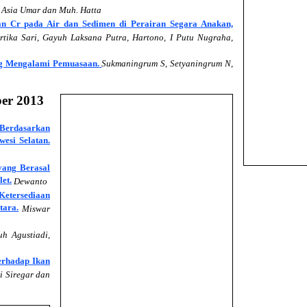
 Asia Umar dan Muh. Hatta
n Cr pada Air dan Sedimen di Perairan Segara Anakan,
artika Sari, Gayuh Laksana Putra, Hartono, I Putu Nugraha,
ang Mengalami Pemuasaan.
Sukmaningrum S, Setyaningrum N,
er 2013
 Berdasarkan
esi Selatan.
ang Berasal
et.
Dewanto
etersediaan
tara.
Miswar
uh Agustiadi,
terhadap Ikan
i Siregar dan