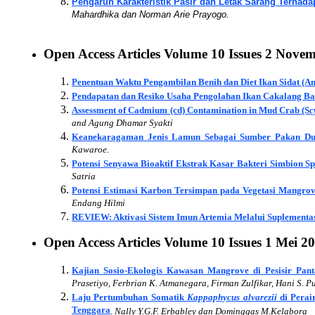
Pengaruh Karakteristik Pasir dan Letak Sarang Terhada
Mahardhika dan Norman Arie Prayogo.
Open Access Articles
Volume 10
Issues
2 Novem
Penentuan Waktu Pengambilan Benih dan Diet Ikan Sidat (Ang
Pendapatan dan Resiko Usaha Pengolahan Ikan Cakalang B
Assessment of Cadmium (cd) Contamination in Mud Crab (S
c
and Agung Dhamar Syakti
Keanekaragaman Jenis Lamun Sebagai Sumber Pakan Dug
Kawaroe.
Potensi Senyawa Bioaktif Ekstrak Kasar Bakteri Simbion Sp
Satria
Potensi Estimasi Karbon Tersimpan pada Vegetasi Mangro
Endang Hilmi
REVIEW: Aktivasi Sistem Imun Artemia Melalui Suplementa
Open Access Articles Volume
10
Issues
1 Mei 2
Kajian Sosio-Ekologis Kawasan Mangrove di Pesisir Pan
Prasetiyo, Ferbrian K. Atmanegara, Firman Zulfikar, Hani S. 
Laju Pertumbuhan Somatik
Kappaphycus alvarezii
di Perai
Tenggara
.
Nally Y.G.F. Erbabley dan Dominggas M.Kelabora