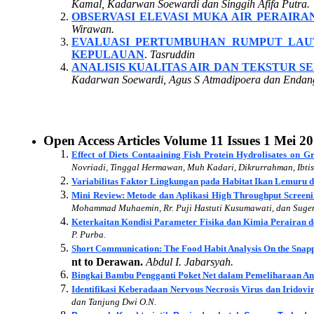
Kamal, Kadarwan Soewardi dan Singgih Afifa Putra.
OBSERVASI ELEVASI MUKA AIR PERAIR
Wirawan.
EVALUASI PERTUMBUHAN RUMPUT LAU
KEPULAUAN
.
Tasruddin
ANALISIS KUALITAS AIR DAN TEKSTUR 
Kadarwan Soewardi, Agus S Atmadipoera dan Endang
Open Access Articles
Volume 11
Issues 1
Mei 20
Effect of Diets Contaaining Fish Protein Hydrolisates on
Novriadi, Tinggal Hermawan, Muh Kadari, Dikrurrahman, Ibtis
Variabilitas Faktor Lingkungan pada Habitat Ikan Lemuru d
Mini Review: Metode dan Aplikasi High Throughput Screen
Mohammad Muhaemin, Rr. Puji Hastuti Kusumawati, dan Sugen
Keterkaitan Kondisi Parameter Fisika dan Kimia Perairan de
P. Purba.
Short Communication: The Food Habit Analysis On the Snapp
nt to Derawan.
Abdul I. Jabarsyah.
Bingkai Bambu Pengganti Poket Net dalam Pemeliharaan A
Identifikasi Keberadaan Nervous Necrosis Virus dan Irido
dan Tanjung Dwi O.N.