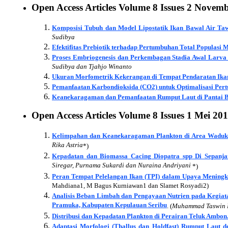
Open Access Articles Volume
8
Issues
2 Novemb
Komposisi Tubuh dan Model Lipostatik Ikan Bawal Air Taw
Sudibya
Efektifitas Prebiotik terhadap Pertumbuhan Total Populasi
Proses Embriogenesis dan Perkembagan Stadia Awal Larva
Sudibya dan Tjahjo Winanto
Ukuran Morfometrik Kekerangan di Tempat Pendaratan Ika
Pemanfaatan Karbondioksida (CO2) untuk Optimalisasi Per
Keanekaragaman dan Pemanfaatan Rumput Laut di Pantai B
Open Access Articles Volume
8
Issues
1 Mei 20
Kelimpahan dan Keanekaragaman Plankton di Area Waduk J
Rika Astria
*)
Kepadatan dan Biomassa Cacing Diopatra spp Di Sepanja
Siregar, Purnama Sukardi dan Nuraina Andriyani
*)
Peran Tempat Pelelangan Ikan (TPI) dalam Upaya Meningk
Mahdiana1, M Bagus Kurniawan1 dan Slamet Rosyadi2)
Analisis Beban Limbah dan Pengayaan Nutrien pada Kegia
Pramuka, Kabupaten Kepulauan Seribu
. (
Muhammad Taswin M
Distribusi dan Kepadatan Plankton di Perairan Teluk Ambon
Adaptasi Morfologi (Thallus dan Holdfast) Rumput Laut d