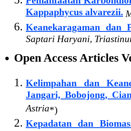
Pemanfaatan Karbondiok
Kappaphycus alvarezii.
M
Keanekaragaman dan P
Saptari Haryani, Triastin
Open Access Articles 
Kelimpahan dan Kean
Jangari, Bobojong, Cian
Astria
*)
Kepadatan dan Biomas