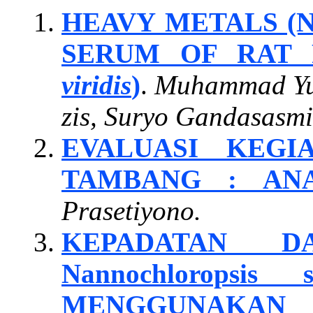
HEAVY METALS (Ni
SERUM OF RAT 
viridis
)
.
Muhammad Yud
zis, Suryo Gandasasm
EVALUASI KEG
TAMBANG : AN
Prasetiyono.
KEPADATAN D
Nannochlorops
MENGGUNAKAN 