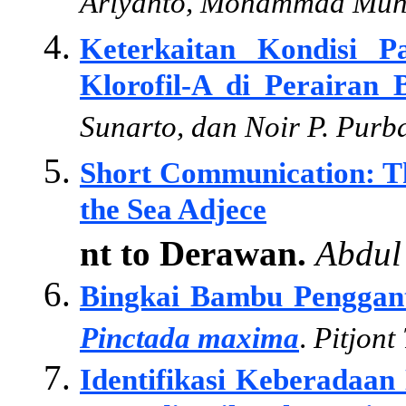
Ariyanto, Mohammad Muhae
Keterkaitan Kondisi P
Klorofil-A di Perairan
Sunarto, dan Noir P. Purb
Short Communication: Th
the Sea Adjece
nt to Derawan.
Abdul 
Bingkai Bambu Penggant
Pinctada maxima
.
Pitjont
Identifikasi Keberadaan