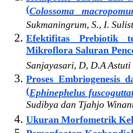
(
Colossoma macropom
Sukmaningrum, S., I. Sulis
Efektifitas Prebiotik
Mikroflora Saluran Penc
Sanjayasari, D, D.A Astuti
Proses Embriogenesis 
(
Ephinephelus fuscogutta
Sudibya dan Tjahjo Winan
Ukuran Morfometrik Kek