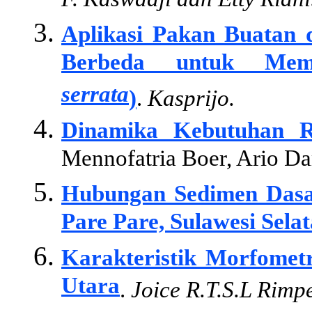
F. Kaswadji dan Etty Riani
Aplikasi Pakan Buatan
Berbeda untuk Mem
serrata
)
.
Kasprijo.
Dinamika Kebutuhan R
Mennofatria Boer, Ario Da
Hubungan Sedimen Dasar
Pare Pare, Sulawesi Selat
Karakteristik Morfometr
Utara
.
Joice R.T.S.L Rimp