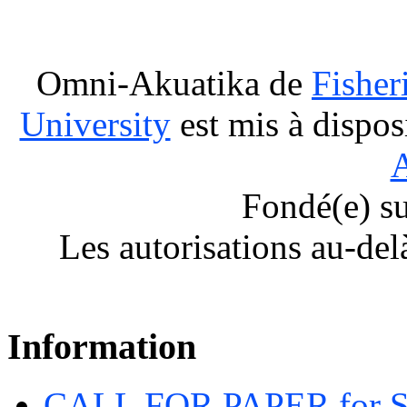
Omni-Akuatika
de
Fisher
University
est mis à dispos
A
Fondé(e) s
Les autorisations au-del
Information
CALL FOR PAPER for 