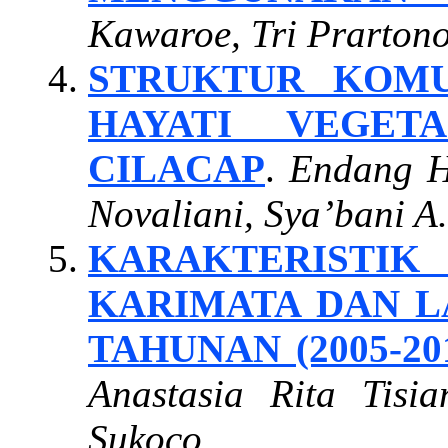
Kawaroe, Tri Prarton
STRUKTUR KOMU
HAYATI VEGET
CILACAP
.
Endang Hi
Novaliani, Sya’bani A
KARAKTERISTI
KARIMATA DAN L
TAHUNAN (2005-20
Anastasia Rita Tis
Sukoco.