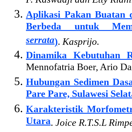
F. Kaswadji dan Etty Riani
Aplikasi Pakan Buatan
Berbeda untuk Mem
serrata
)
.
Kasprijo.
Dinamika Kebutuhan R
Mennofatria Boer, Ario Da
Hubungan Sedimen Dasar
Pare Pare, Sulawesi Selat
Karakteristik Morfometr
Utara
.
Joice R.T.S.L Rimp