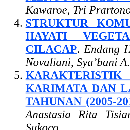
Kawaroe, Tri Prarton
STRUKTUR KOMU
HAYATI VEGET
CILACAP
.
Endang Hi
Novaliani, Sya’bani A
KARAKTERISTI
KARIMATA DAN L
TAHUNAN (2005-20
Anastasia Rita Tis
Sukoco.