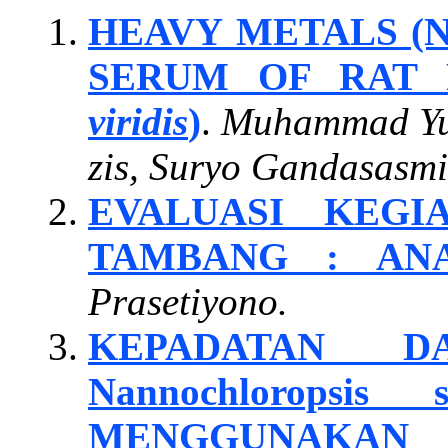
HEAVY METALS (Ni
SERUM OF RAT 
viridis
)
.
Muhammad Yud
zis, Suryo Gandasasm
EVALUASI KEG
TAMBANG : AN
Prasetiyono.
KEPADATAN D
Nannochlorops
MENGGUNAKAN 