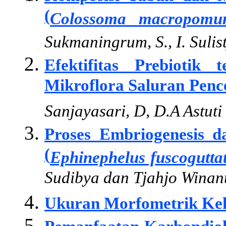
(
Colossoma macropom
Sukmaningrum, S., I. Sulis
Efektifitas Prebiotik
Mikroflora Saluran Penc
Sanjayasari, D, D.A Astuti
Proses Embriogenesis 
(
Ephinephelus fuscogutta
Sudibya dan Tjahjo Winan
Ukuran Morfometrik Kek