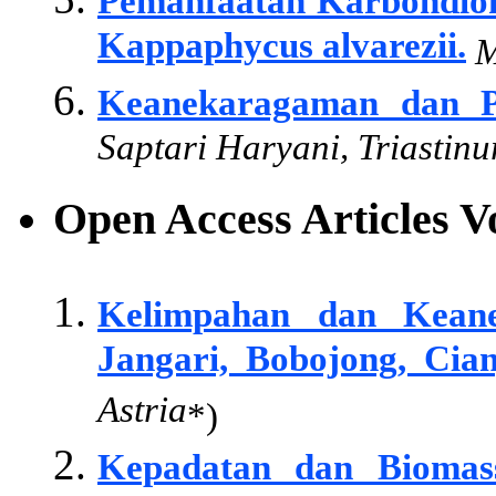
Pemanfaatan Karbondiok
Kappaphycus alvarezii.
M
Keanekaragaman dan P
Saptari Haryani, Triastin
Open Access Articles 
Kelimpahan dan Kean
Jangari, Bobojong, Cian
Astria
*)
Kepadatan dan Biomas