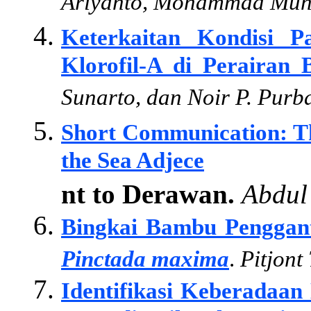
Ariyanto, Mohammad Muhae
Keterkaitan Kondisi P
Klorofil-A di Perairan
Sunarto, dan Noir P. Purb
Short Communication: Th
the Sea Adjece
nt to Derawan.
Abdul 
Bingkai Bambu Penggant
Pinctada maxima
.
Pitjont
Identifikasi Keberadaan